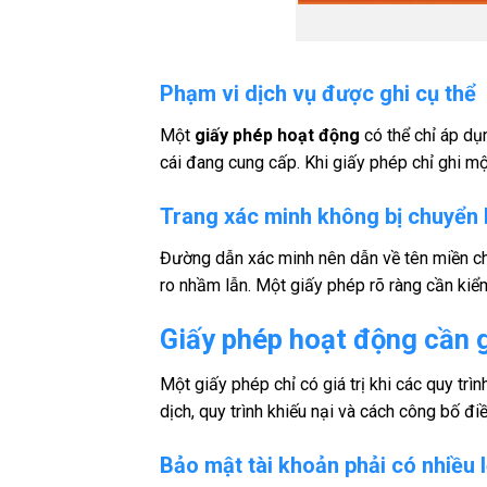
Phạm vi dịch vụ được ghi cụ thể
Một
giấy phép hoạt động
có thể chỉ áp dụ
cái đang cung cấp. Khi giấy phép chỉ ghi m
Trang xác minh không bị chuyển 
Đường dẫn xác minh nên dẫn về tên miền chí
ro nhầm lẫn. Một giấy phép rõ ràng cần kiểm
Giấy phép hoạt động cần g
Một giấy phép chỉ có giá trị khi các quy tr
dịch, quy trình khiếu nại và cách công bố đi
Bảo mật tài khoản phải có nhiều 