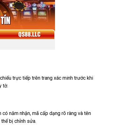
iếu trực tiếp trên trang xác minh trước khi
 tờ.
n có năm nhận, mã cấp dạng rõ ràng và tên
 thể bị chỉnh sửa.