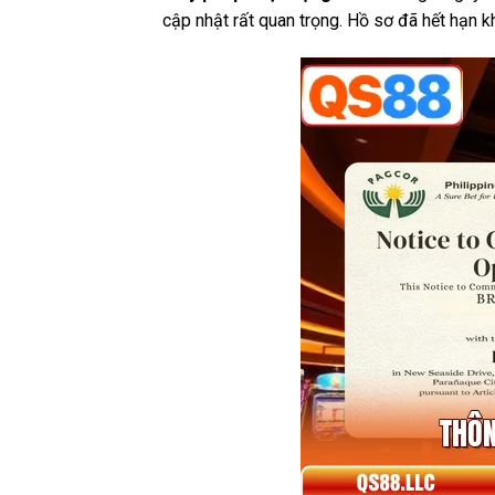
cập nhật rất quan trọng. Hồ sơ đã hết hạn 