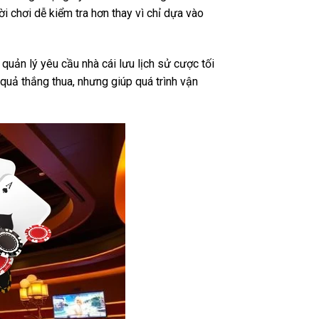
i chơi dễ kiểm tra hơn thay vì chỉ dựa vào
 quản lý yêu cầu nhà cái lưu lịch sử cược tối
quả thắng thua, nhưng giúp quá trình vận