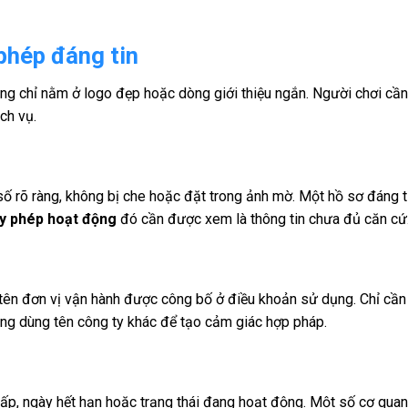
phép đáng tin
g chỉ nằm ở logo đẹp hoặc dòng giới thiệu ngắn. Người chơi cần 
ch vụ.
ố rõ ràng, không bị che hoặc đặt trong ảnh mờ. Một hồ sơ đáng 
y phép hoạt động
đó cần được xem là thông tin chưa đủ căn cứ
tên đơn vị vận hành được công bố ở điều khoản sử dụng. Chỉ cần 
àng dùng tên công ty khác để tạo cảm giác hợp pháp.
ấp, ngày hết hạn hoặc trạng thái đang hoạt động. Một số cơ quan