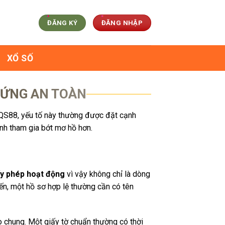
ĐĂNG KÝ
ĐĂNG NHẬP
XỔ SỐ
HỨNG AN TOÀN
i QS88, yếu tố này thường được đặt cạnh
rình tham gia bớt mơ hồ hơn.
ấy phép hoạt động
vì vậy không chỉ là dòng
yến, một hồ sơ hợp lệ thường cần có tên
o chung. Một giấy tờ chuẩn thường có thời