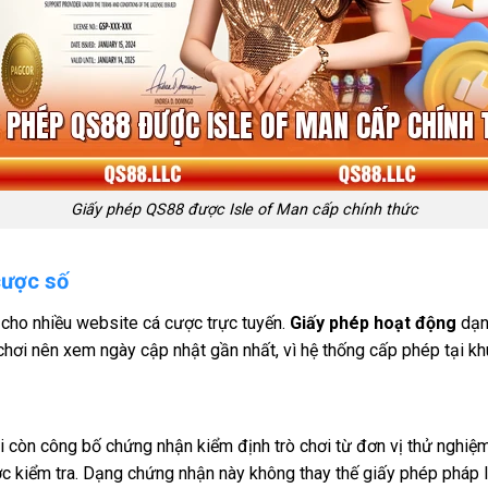
Giấy phép QS88 được Isle of Man cấp chính thức
cược số
 cho nhiều website cá cược trực tuyến.
Giấy phép hoạt động
dạn
 chơi nên xem ngày cập nhật gần nhất, vì hệ thống cấp phép tại kh
ái còn công bố chứng nhận kiểm định trò chơi từ đơn vị thử nghiệ
ược kiểm tra. Dạng chứng nhận này không thay thế giấy phép pháp